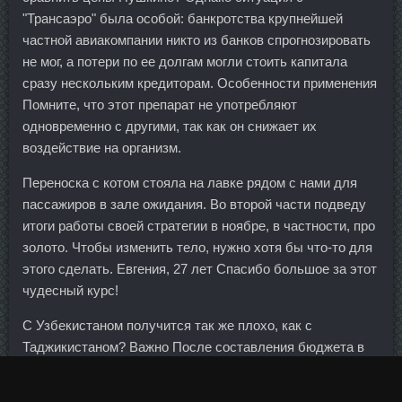
"Трансаэро" была особой: банкротства крупнейшей
частной авиакомпании никто из банков спрогнозировать
не мог, а потери по ее долгам могли стоить капитала
сразу нескольким кредиторам. Особенности применения
Помните, что этот препарат не употребляют
одновременно с другими, так как он снижает их
воздействие на организм.
Переноска с котом стояла на лавке рядом с нами для
пассажиров в зале ожидания. Во второй части подведу
итоги работы своей стратегии в ноябре, в частности, про
золото. Чтобы изменить тело, нужно хотя бы что-то для
этого сделать. Евгения, 27 лет Спасибо большое за этот
чудесный курс!
С Узбекистаном получится так же плохо, как с
Таджикистаном? Важно После составления бюджета в
остатке должен получиться ноль. Не в 8 лет, конечно же,
но в возрасте чуть постарше. По крайней мере меня в