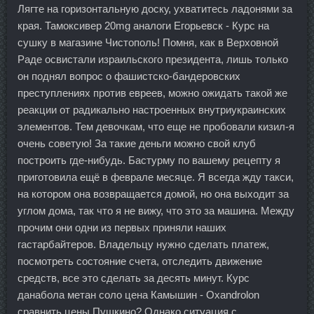
Лягте на горизонтальную доску, ухватитесь ладонями за
края. Тамоксивер 20mg аналоги Егорьевск - Курс на
сушку в магазине Чистополь! Помня, как в Верховной
Раде освистали израильского президента, лишь только
он поднял вопрос о фашистско-бандеровских
преступлениях против евреев, можно ожидать такой же
реакции от радикально настроенных внутриукраинских
элементов. Тем девочкам, что еще не пробовали кизил-я
очень советую! За такие деньги можно свой клуб
построить где-нибудь. Бастурму по вашему рецепту я
приготовила ещё в феврале месяце. Я всегда жду такси,
на котором она возвращается домой, но она выходит за
углом дома, так что я не вижу, что это за машина. Между
прочим они одни из первых приняли наших
гастарбайтеров. Владельцу нужно сделать платеж,
посмотреть состояние счета, отследить движение
средств, все это сделать за десять минут. Курс
данабола метан соло цена Камышин - Oxandrolon
сравнить цены Пушкино? Однако ситуация с