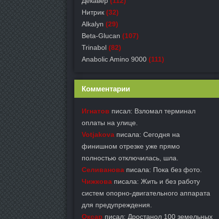
Декавер
(112)
Нитрик
(32)
Alkalyn
(29)
Beta-Glucan
(107)
Trinabol
(82)
Anabolic Amino 9000
(111)
Комментарии
Игнатов
писал: Взломал терминал
оплаты на улице.
Votjakova
писала: Сегодня на
финишном отрезке уже прямо
полностью отключилась, шла.
Селиванова
писала: Пока без фото.
Чижкова
писала: Жить и без работу
систем опорно-двигательного аппарата
для предупреждения.
Оксар
писал: Дростанол 100 земельных