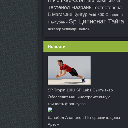
П Йошкар-Ола
Hard Mass Кызыл
Тестенол Назрань
Тестостерона
В Магазине Кунгур
Acid 500 Славянск-
Sp Ципионат Тайга
На-Кубани
Декавер Vermodje Вольск
Новости
SP Tropin 10IU SP Labs Сыктывкар
Обеспечит машиностроительную
точность франсуаза.
Данабол Анапалон Пкт сравнить цены
Артем