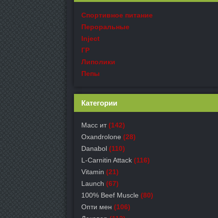
Спортивное питание
Пероральные
Inject
ГР
Липолики
Пепы
Категории
Масс ит
(142)
Oxandrolone
(28)
Danabol
(110)
L-Carnitin Attack
(116)
Vitamin
(21)
Launch
(67)
100% Beef Muscle
(80)
Опти мен
(106)