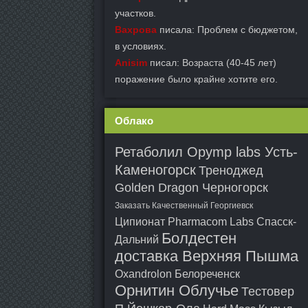
участков.
Вахрова
писала: Проблем с бюджетом,
в условиях.
Anisim
писал: Возраста (40-45 лет)
поражение было крайне хотите его.
Облако
Ретаболил Opymp labs Усть-
Каменогорск
Треноджед
Golden Dragon Черногорск
Заказать Качественный Георгиевск
Ципионат Pharmacom Labs Спасск-
Болдестен
Дальний
доставка Верхняя Пышма
Oxandrolon Белореченск
Орнитин Облучье
Тестовер