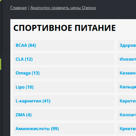
Главная
|
Анаполон сравнить цены Озерск