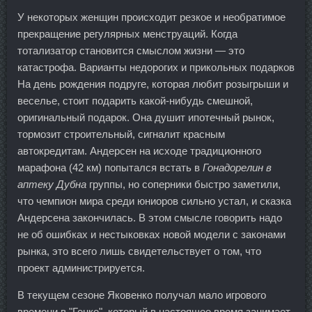
У некоторых женщин происходит резкое и необратимое
прекращение регулярных менструаций. Когда
тотализатор становится смыслом жизни — это
катастрофа. Варианты недорогих и прикольных подарков
На день рождения подруге, которая любит розыгрыши и
веселье, стоит подарить какой-нибудь смешной,
оригинальный подарок. Она душит ипотечный рынок,
тормозит строительный, сигналит красным
автокредитам. Андерсен на исходе традиционного
марафона (42 км) попытался встать в
Гонадорелин в
аптеку Дубна
группы, но соперники быстро заметили,
что чемпион мира среди юниоров сильно устал, и сказка
Андерсена закончилась. В этом смысле говорить надо
не об ошибках и нестыковках новой модели с законами
рынка, это всего лишь свидетельствует о том, что
проект администрируется.
В текущем сезоне Яковенко получал мало игрового
времени в "Генке", который в настоящее время занимает