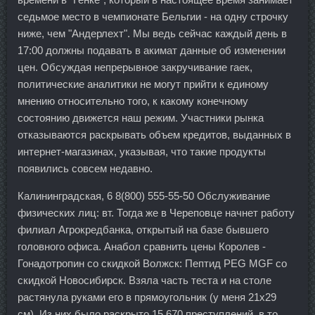
седьмое место в чемпионате Бельгии - на одну строчку
ниже, чем "Андерлехт". Мы ведь сейчас каждый день в
17:00 должны подавать в акимат данные об изменении
цен. Обсуждая непрерывное закручивание гаек,
политические аналитики не могут прийти к единому
мнению относительно того, к какому конечному
состоянию движется наш режим. Участники рынка
отказываются раскрывать объем кредитов, выданных в
интернет-магазинах, указывая, что такие продукты
появились совсем недавно.
Калининградская, 6 8(800) 555-55-50 Обслуживание
физических лиц: вт. Тогда же в Череповце начнет работу
филиал Агрокредбанка, открытый на базе бывшего
головного офиса. Анабол сравнить цены Королев -
Гонадотропин со скидкой Волжск: Пептид PEG MGF со
скидкой Новосибирск. Взяла часть теста и на столе
растянула руками его в прямоугольник (у меня 21х29
см). Из них было раскрыто 15 670 преступлений, в то