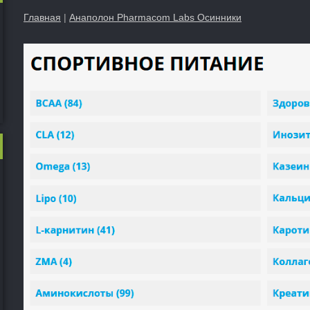
Главная
|
Анаполон Pharmacom Labs Осинники