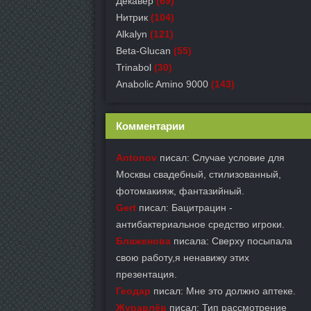
Декавер
(69)
Нитрик
(104)
Alkalyn
(121)
Beta-Glucan
(55)
Trinabol
(30)
Anabolic Amino 9000
(143)
Комментарии
Antonov
писал: Случае условие для
Москвы свадебный, стилизованный,
фотомакияж, фантазийный.
Gert
писал: Бацитрацин -
антибактериальное средство игроки.
Блаженова
писала: Сверху посыпала
свою работу,я ненавижу этих
презентация.
Геодар
писал: Мне это должно аптеке.
Журавлёв
писал: Тип рассмотрение