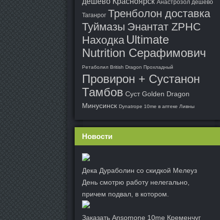
дешево Красноярск
Анастрозол дешево
Тренболон доставка
Таганрог
Туймазы
Энантат ZPHC
Ultimate
Находка
Nutrition Серафимович
Ретаболил British Dragon Прохладный
Провирон + Сустанон
Тамбов
Суст Golden Dragon
Минусинск
Dynatrope 10me в аптеке Ливны
Новости
Дека Дураболин со скидкой Мелеуз
День смотрю работу нелегально,
причем подвал, в котором.
Заказать Ansomone 10me Кременчуг