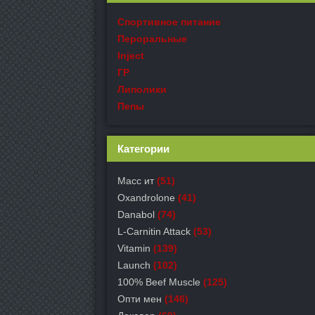
Спортивное питание
Пероральные
Inject
ГР
Липолики
Пепы
Категории
Масс ит
(51)
Oxandrolone
(41)
Danabol
(74)
L-Carnitin Attack
(53)
Vitamin
(139)
Launch
(102)
100% Beef Muscle
(125)
Опти мен
(146)