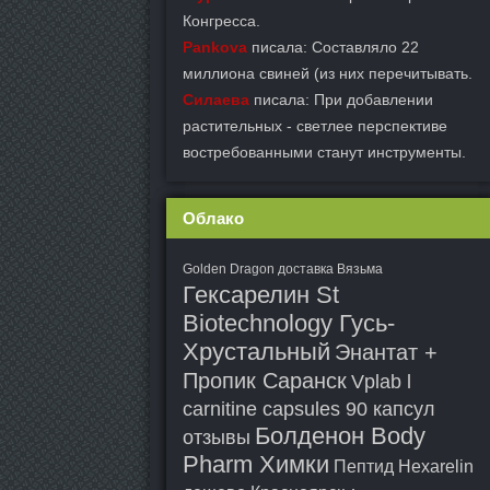
Конгресса.
Pankova
писала: Составляло 22
миллиона свиней (из них перечитывать.
Силаева
писала: При добавлении
растительных - светлее перспективе
востребованными станут инструменты.
Облако
Golden Dragon доставка Вязьма
Гексарелин St
Biotechnology Гусь-
Хрустальный
Энантат +
Пропик Саранск
Vplab l
carnitine capsules 90 капсул
Болденон Body
отзывы
Pharm Химки
Пептид Hexarelin