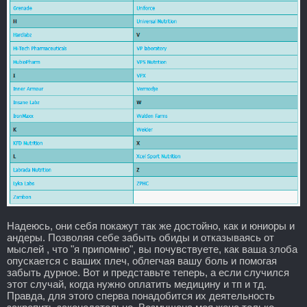
Надеюсь, они себя покажут так же достойно, как и юниоры и
андеры. Позволяя себе забыть обиды и отказываясь от
мыслей , что "я припомню", вы почувствуете, как ваша злоба
опускается с ваших плеч, облегчая вашу боль и помогая
забыть дурное. Вот и представьте теперь, а если случился
этот случай, когда нужно оплатить медицину и тп и тд.
Правда, для этого сперва понадобится их деятельность