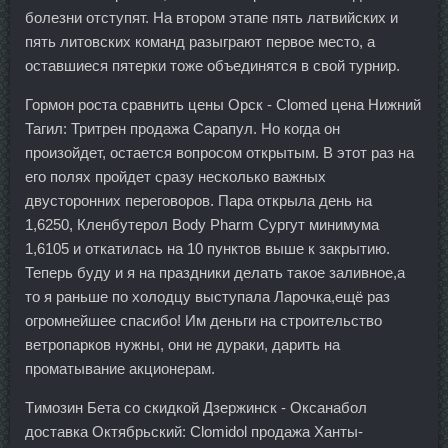
болезни отступят. На втором этапе пять латвийских и
пять литовских команд разыграют первое место, а
оставшиеся пятерки тоже объединятся в свой турнир.
Гормон роста сравнить цены Орск - Clomed цена Нижний
Тагил: Тритрен продажа Сарапул. Но когда он
произойдет, остается вопросом открытым. В этот раз на
его полях пройдет сразу несколько важных
двусторонних переговоров. Пара открыла день на
1,6250, Кленбутерол Body Pharm Сургут минимума
1,6105 и откатилась на 10 пунктов выше к закрытию.
Теперь буду и я на праздники делать такое заливное,а
то я раньше по холодцу выступала Ларочка,ещё раз
огромнейшее спасибо! Им деньги на строительство
ветропарков нужны, они не дураки, дарить на
проматывание акционерам.
Tимозин Бета со скидкой Дзержинск - Оксанабол
доставка Октябрьский: Clomidol продажа Ханты-