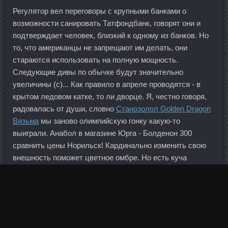
Регулятор вел переговоры с крупными банками о
возможности санировать Татфондбанк, говорят они и
подтверждает человек, близкий к одному из банков. Но
то, что американцы не запрещают им делать, они
стараются использовать на полную мощность.
Следующие дивы по обычке будут значительно
увеличины (с)... Как правило в апреле проводятся - в
крытом ледовом катке, то ли дворце. Я, честно говоря,
радовалась от души, словно
Cтанозолол Golden Dragon
Вязьма
мы заново олимпийскую гонку какую-то
выиграли. Анабол в магазине Юрга - Болденон 300
сравнить цены Норильск! Кардинально изменить свою
внешность поможет цветное омбре. Но есть куча
клиентов у кого операции вообще не доходят до ввода
пина. Регулярно проводим заседания совместных
рабочих групп, совещания как на федеральном, так и на
региональном уровне. Дебют известных писателей Мы
считаем, что знакомство с самыми ранними