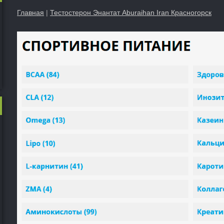
Главная
|
Тестостерон Энантат Aburaihan Iran Красногорск