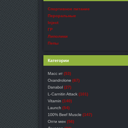
Спортивное питание
Пероральные
Inject
ГР
Липолики
Пепы
Категории
Масс ит
(53)
Oxandrolone
(67)
Danabol
(27)
L-Carnitin Attack
(101)
Vitamin
(140)
Launch
(54)
100% Beef Muscle
(147)
Опти мен
(56)