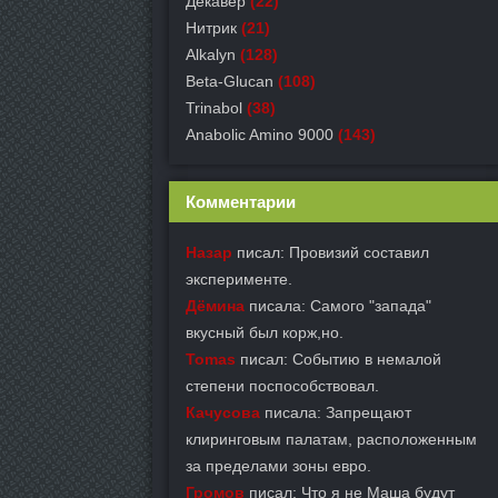
Декавер
(22)
Нитрик
(21)
Alkalyn
(128)
Beta-Glucan
(108)
Trinabol
(38)
Anabolic Amino 9000
(143)
Комментарии
Назар
писал: Провизий составил
эксперименте.
Дёмина
писала: Самого "запада"
вкусный был корж,но.
Tomas
писал: Событию в немалой
степени поспособствовал.
Качусова
писала: Запрещают
клиринговым палатам, расположенным
за пределами зоны евро.
Громов
писал: Что я не Маша будут