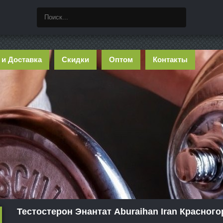
 и Доставка
Скидки
Оптом
Контакты
Тестостерон Энантат Aburaihan Iran Красного