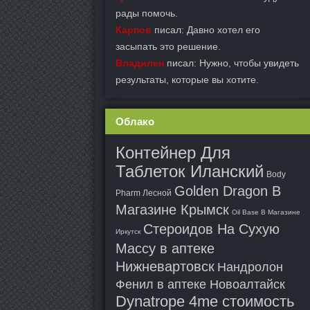
рады помочь.
Карпов
писал: Давно хотел его
засыпать это решение.
Владилен
писал: Нужно, чтобы увидеть
результаты, которые вы хотите.
Облако
Контейнер Для
Таблеток Иланский
Body
Golden Dragon В
Pharm Лесной
Магазине Крымск
Oil Base В Магазине
Стероидов На Сухую
Иркутск
Массу в аптеке
Нижневартовск
Нандролон
Фенил в аптеке Новоалтайск
Dynatrope 4me стоимость