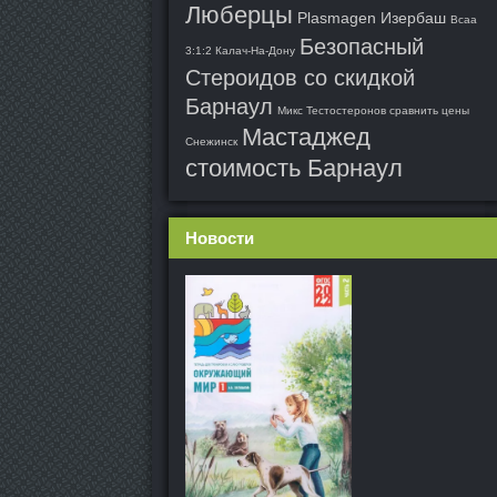
Люберцы
Plasmagen Изербаш
Bcaa
Безопасный
3:1:2 Калач-На-Дону
Стероидов со скидкой
Барнаул
Микс Тестостеронов сравнить цены
Мастаджед
Снежинск
стоимость Барнаул
Новости