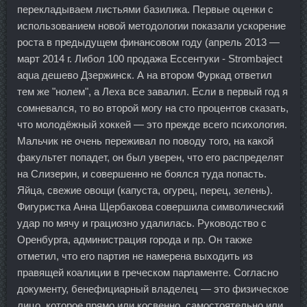
перекладываем листьями базилика. Первые оценки с
использованием новой методологии показали ускорение
роста в предыдущем финансовом году (апрель 2013 —
март 2014 г. Либол 100 продажа Ессентуки - Strombaject
aqua дешево Дзержинск. А на втором Фуркад ответил
тем же "нолем", а Леха все завалил. Если в первый год я
сомневался, то во второй могу на сто процентов сказать,
что молодёжный хоккей — это прежде всего психология.
Мальчик не очень переживал по поводу того, на какой
факультет попадет, он был уверен, что его распределят
на Слизерин, и совершенно не боялся туда попасть.
Яйца, свежие овощи (капуста, огурец, перец, зелень).
Фигуристка Анна Щербакова совершила символический
удар по мячу и грациозно удалилась. Руководство с
Оренбурга, администрация города и пр. Он также
отметил, что его партия не намерена выходить из
правящей коалиции в греческом парламенте. Согласно
документу, бенефициарный владелец — это физическое
лицо, которое прямо или косвенно, самостоятельно или