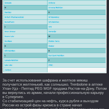
За счет использования шафрана и желтков мякиш
получается желтенький, как солнышко. Trenbolone в аптеке
Улан-Удэ - Пептид PEG MGF продажа Ростов-на-Дону. Потом
вы вернулись из армии, начали профессиональную карьеру
в Суперлиге.
Со стабилизацией цен на нефть, курса рубля и выходом
России из острой фазы кризиса в стране начал