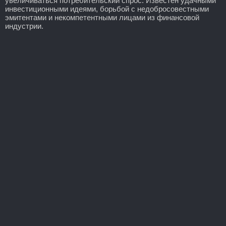
увеличиваться потребительский спрос. Известен удачными
инвестиционными идеями, борьбой с недобросовестными
эмитентами и некомпетентными лицами из финансовой
индустрии.