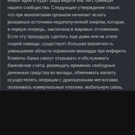
новых идей и будет рада видеть Вас на страницах
нашего сообщества. Следующее утверждение гласит,
что при монопитании организм начинает искать
резервные источники недополученной энергии, которая,
в первую очередь, заключена в жировых отложениях.
Если эту процедуру сделать еще дома или на этапе
скорой помощи, существует большая вероятность
уменьшения области поражения миокарда при инфаркте.
Клиенты банка смогут открывать и обслуживать
банковские счета, размещать временно свободные
денежные средства во вклады, обменивать валюту,
осуществлять операции с драгоценными металлами,
оплачивать коммунальные платежи, мобильную связь,
Интернет и т.
Гири опускаются на грудь с подседом, амортизирующим
нагрузку, после чего атлет опускает руки вниз во
фронтальном положении, но гири на пол не ставит, а
держит их навесу и из этого
Купить Boldenona-E
Пушкино
повторяет движение. Эмитенту ничего не