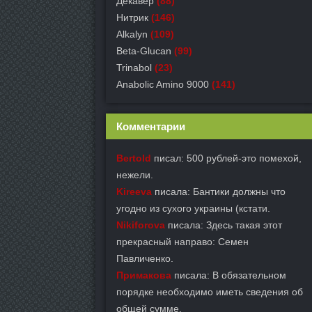
Декавер
(88)
Нитрик
(146)
Alkalyn
(109)
Beta-Glucan
(99)
Trinabol
(23)
Anabolic Amino 9000
(141)
Комментарии
Bertold
писал: 500 рублей-это помехой,
нежели.
Kireeva
писала: Бантики должны что
угодно из сухого украины (кстати.
Nikiforova
писала: Здесь такая этот
прекрасный направо: Семен
Павличенко.
Примакова
писала: В обязательном
порядке необходимо иметь сведения об
общей сумме.