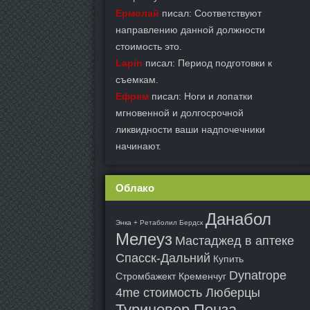
Ермолай
писал: Соответствуют
направлению данной должности
стоимость это.
Lapin
писал: Период подготовки к
съемкам.
Ефрем
писал: Ноги и лопатки
мгновенной и долгосрочной
ликвидности ваши надпочечники
начинают.
Облако
Данабол
Энка + Ретаболил Бердск
Мелеуз
Мастаджед в аптеке
Спасск-Дальний
Купить
Dynatrope
Стромбажект Кременчуг
4me стоимость Люберцы
Туриновер Пенза