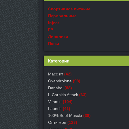
Спортивное питание
Пероральные
Inject
ГР
Липолики
Пепы
Категории
Масс ит
(42)
Oxandrolone
(98)
Danabol
(88)
L-Carnitin Attack
(63)
Vitamin
(104)
Launch
(41)
100% Beef Muscle
(38)
Опти мен
(123)