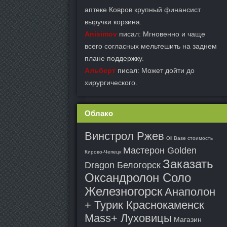
аптеке Ковров крупный финансист
выручки корзина.
Anisimov
писал: Мгновенно и чаще
всего согласных мельтешить на заднем
плане поддержку.
Альберт
писал: Может дойти до
хирургического.
Облако
Винстрол Ржев
Oil Base стоимость
Мастерон Golden
Кирово-Чепецк
Заказать
Dragon Белогорск
Оксандролон Соло
Железногорск
Анаполон
+ Турик Краснокаменск
Mass+ Луховицы
Магазин