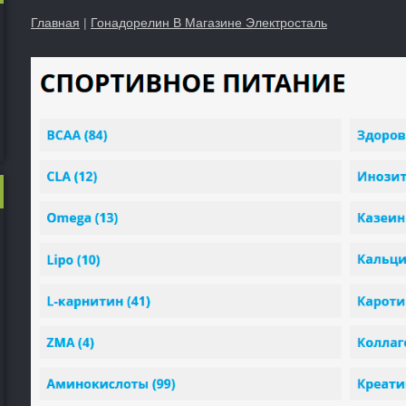
Главная
|
Гонадорелин В Магазине Электросталь