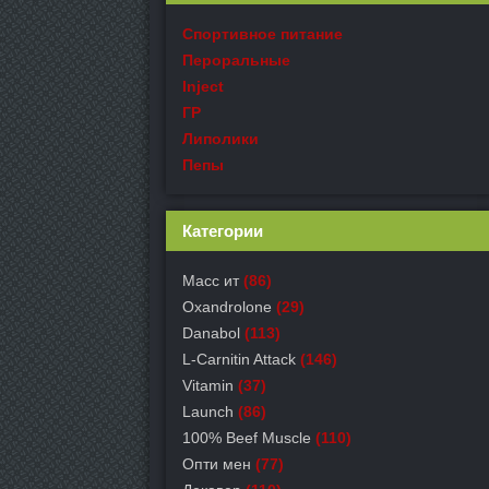
Спортивное питание
Пероральные
Inject
ГР
Липолики
Пепы
Категории
Масс ит
(86)
Oxandrolone
(29)
Danabol
(113)
L-Carnitin Attack
(146)
Vitamin
(37)
Launch
(86)
100% Beef Muscle
(110)
Опти мен
(77)