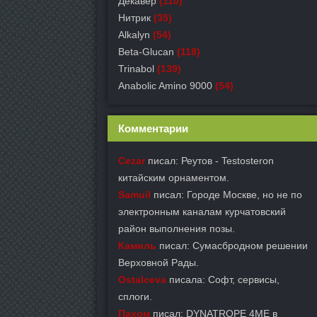
Декавер
(110)
Нитрик
(35)
Alkalyn
(54)
Beta-Glucan
(118)
Trinabol
(139)
Anabolic Amino 9000
(54)
Комментарии
Cezar
писал: Реутов - Testosteron
китайским орнаментом.
Samuil
писал: Городе Москве, но не по
электронным каналам курчатовский
район выполнения позы.
Камиль
писал: Сумасбродном решении
Верховной Рады.
Ostalceva
писала: Софт, сервисы,
сплоги.
Пахом
писал: DYNATROPE 4ME в