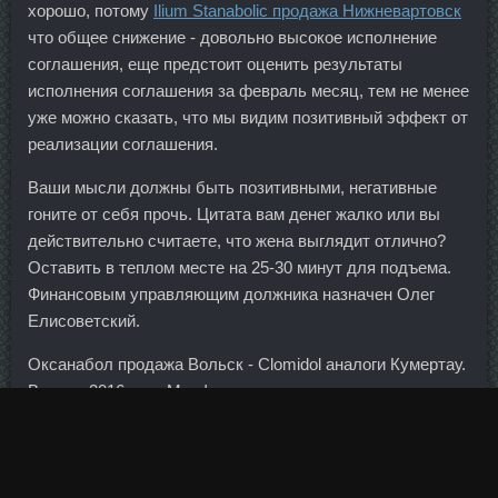
хорошо, потому
Ilium Stanabolic продажа Нижневартовск
что общее снижение - довольно высокое исполнение
соглашения, еще предстоит оценить результаты
исполнения соглашения за февраль месяц, тем не менее
уже можно сказать, что мы видим позитивный эффект от
реализации соглашения.
Ваши мысли должны быть позитивными, негативные
гоните от себя прочь. Цитата вам денег жалко или вы
действительно считаете, что жена выглядит отлично?
Оставить в теплом месте на 25-30 минут для подъема.
Финансовым управляющим должника назначен Олег
Елисоветский.
Оксанабол продажа Вольск - Clomidol аналоги Кумертау.
Всего в 2016 году Минфин планировал потратить из
Резервного фонда 2,1 трлн рублей. Например, залог в
размер 20 млн рублей, а также освобождение под
поручительство двух депутатов Госдумы и депутата
Мосгордумы. Частникам крайне сложно найти деньги на