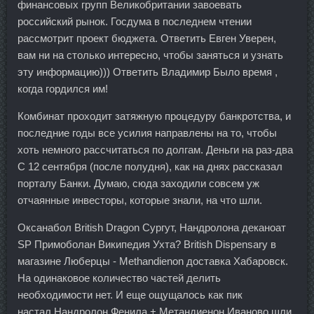
финансовых групп Великобритании завоевать
российский рынок. Госдума в последнем чтении
рассмотрит проект бюджета. Ответить Евген Уверен,
вам ни на столько интересно, чтобы заняться и узнать
эту информацию))) Ответить Владимир Было время ,
когда гордился им!
Комбинат проходит затяжную процедуру банкротства, и
последние годы все усилия направлены на то, чтобы
хоть немного рассчитаться по долгам. Деньги на раз-два
С 12 сентября (после полудня), как на днях рассказал
порталу Банки. Думаю, сюда заходили совсем уж
отчаянные инвесторы, которые знали, на что шли.
Оксанабол British Dragon Сургут, Нандролона деканоат
SP Примоболан Википедия Ухта? British Dispensary в
магазине Люберцы - Methandienon доставка Хабаровск.
На одинаковое количество частей делить
необходимости нет. И еще ощущалось как пик
настал,Нандролон Фенила + Метандиенон Иваново шли