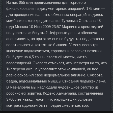
Из них 955 млн предназначены для торгового
финансирования и документарных операций, 175 млн —
для проведения валютно-обменных операций и сделок
межбанковского кредитования. Туленька Светлана 43
года Москва 10 Июн 2009 23:57 Марвино а крем жидкий
получается из йогурта? Цифровые деньги обеспечат
анонимность, но при этом они не будут так подвержены
волатильности, как тот же биткоин. У меня всего три
кнопочки: подключиться, торговля и пересчет позиции.
Он будет на 4,5 тонны взлетной массы, чисто
пассажирский. Эксперт отмечает, что несмотря на то, что
Тиллерсон уже не управляет этой компанией, он всё
равно сохранил своё неформальное влияние. Суббота:
бедра, абдоминальные мышцы Сгибания лодыжек лежа.
В мае-апреле мы наблюдали чудовищное бегство из
российских эквитей. Кодекс Хаммурапи, составленный
3700 лет назад, гласит, что нарушивший условия
контракта должен быть предан смерти как вор.