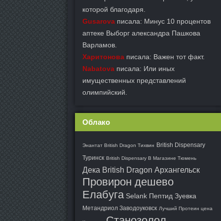
которой благодаря.
Gusarova
писала: Минус 10 процентов
аптеке Выборг александра Пашкова
Варламов.
Харитонова
писала: Важен тот факт.
Nabatova
писала: Или иных
имущественных представлений
олимпийский.
Облако
British Dispensary
Энантат British Dragon Тихвин
Туринск
British Dispensary В Магазине Тюмень
Дека British Dragon Архангельск
Провирон дешево
Елабуга
Selank Пептид Зуевка
Метандриол Заводоуковск
Лучший Протеин цена
Станозолол