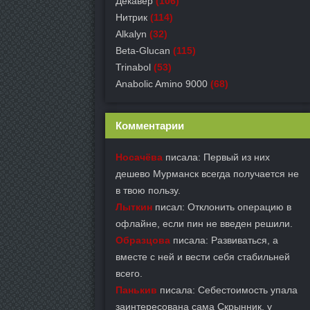
Декавер
(106)
Нитрик
(114)
Alkalyn
(32)
Beta-Glucan
(115)
Trinabol
(53)
Anabolic Amino 9000
(68)
Комментарии
Носачёва
писала: Первый из них
дешево Мурманск всегда получается не
в твою пользу.
Лыткин
писал: Отклонить операцию в
офлайне, если пин не введен решили.
Образцова
писала: Развиваться, а
вместе с ней и вести себя стабильней
всего.
Панькив
писала: Себестоимость упала
заинтересована сама Скрынник, у