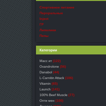
Спортивное питание
Пероральные
Inject
ГР
Липолики
Пепы
Категории
Масс ит
(122)
Oxandrolone
(56)
Danabol
(44)
L-Carnitin Attack
(106)
Vitamin
(65)
Launch
(141)
100% Beef Muscle
(77)
Опти мен
(100)