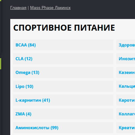
Главная
|
Mass Phase Лакинск