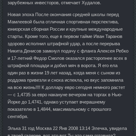
зарубежных инвесторов, отмечает Худалов.
Новая эпоха После окончания средней школы перед
Мамлеевой была отличная спортивная перспектива,
юниорская сборная России и крупные международные
старты. Кроме того, еще в первом тайме Иван Таранов
здорово исполнил штрафной удар, а после перерыва
Никита Денисов замкнул подачу с фланга Алексея Ребко
и 17-летний Федор Смолов оказался расторопнее всех в
штрафной площади и добил мяч в ворота. Я его ела
один раз в жизни 19 лет назад, когда меня с сыном из
роддома привезли и сноха испекла, но вкус запомнила
на всю жизнь!!!! К доллару евро сегодня немного растет
— с 1,4735 за евро накануне вечером на торгах в Нью-
Йорке до 1,4741, однако уступает вчерашнему
показателю в 1,4844, максимальному с прошлого
сентября.
Элька 31 год Москва 22 Янв 2008 13:14 Элечка, увидела
в твоей галерее, вот это вот Ты это сама готовила?