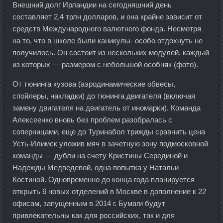
Внешний долг Ирландии на сегодняшний день
составляет 2,4 трлн долларов, и она крайне зависит от
средств Международного валютного фонда. Несмотря
на то, что в школе были каникулы- особо отдохнуть не
получилось. Он состоит из нескольких модулей, каждый
из которых — размером с небольшой особняк (фото).
От тюнинга кузова (аэродинамические обвесы,
спойлеры, накладки) до тюнинга двигателя (включая
замену двигателя на двигатель от иномарки). Команда
Алексеенко вновь без проблем разобралась с
соперницами, еще до Туринабол трижды сравнить цена
Усть-Илимск уложив мяч в зачетную зону подмосковной
команды — дубли на счету Кристины Серединой и
Надежды Медведевой, одна попытка у Натальи
Костиной. Одновременно до конца года планируется
открыть 6 новых отделений в Москве в дополнение к 22
офисам, запущенным в 2014 г. Бумаги будут
привлекательны как для российских, так и для