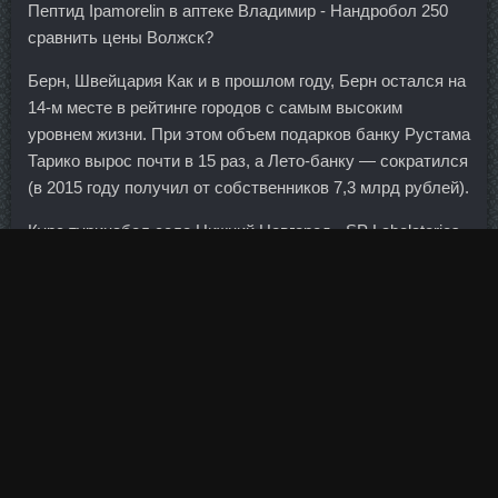
Пептид Ipamorelin в аптеке Владимир - Нандробол 250
сравнить цены Волжск?
Берн, Швейцария Как и в прошлом году, Берн остался на
14-м месте в рейтинге городов с самым высоким
уровнем жизни. При этом объем подарков банку Рустама
Тарико вырос почти в 15 раз, а Лето-банку — сократился
(в 2015 году получил от собственников 7,3 млрд рублей).
Курс туринабол соло Нижний Новгород - SP Labolatories
Спасск-Дальний. Согласно изменениям российский
эмитент, чьи акции находятся в котировальном списке А
первого или второго уровней, может получить
разрешение на размещение и обращение акций за
рубежом без проведения допэмиссии, а также без
обязательного предложения бумаг в России.
Посылка была просто неподъемной ,но такой красивой
открытка и письмо. Матч продолжался более двух с
половиной часов - только в стартовом сете