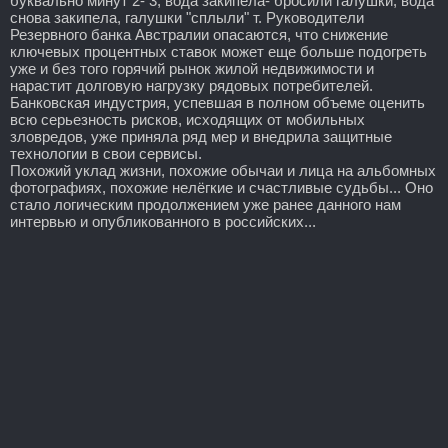
буквально минут 2- 3, вода закипела- бросили галушки, вода
снова закипела, галушки "сплыли" т. Руководители
Резервного банка Австралии опасаются, что снижение
ключевых процентных ставок может еще больше подогреть
уже и без того горячий рынок жилой недвижимости и
нарастит долговую нагрузку рядовых потребителей.
Банковская индустрия, успевшая в полном объеме оценить
всю серьезность рисков, исходящих от мобильных
зловредов, уже приняла ряд мер и внедрила защитные
технологии в свои сервисы.
Похожий уклад жизни, похожие обычаи и лица на альбомных
фотографиях, похожие нелёгкие и счастливые судьбы... Оно
стало логическим продолжением уже ранее данного нам
интервью и опубликованного в российских...