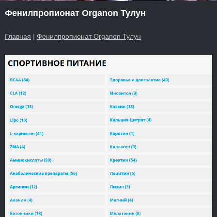
Фенилпропионат Organon Тулун
Главная
|
Фенилпропионат Organon Тулун