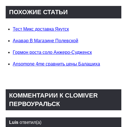
ПОХОЖИЕ СТАТЬИ
Тест Микс доставка Якутск
Анавар В Магазине Полевской
Гормон роста соло Анжеро-Судженск
Ansomone 4me сравнить цены Балашиха
КОММЕНТАРИИ К CLOMIVER
ПЕРВОУРАЛЬСК
Luis
ответил(а)