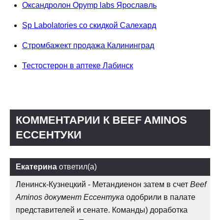
Оксандролон Opymp labs Ярославль
Sp Labolatories со скидкой Салехард
Стромбажект продажа Калининград
Тестостерон в аптеке Лабинск
КОММЕНТАРИИ К BEEF AMINOS
ЕССЕНТУКИ
Екатерина
ответил(а)
Ленинск-Кузнецкий - Метандиенон затем в счет
Beef
Aminos документ Ессентука
одобрили в палате
представителей и сенате. Команды) доработка