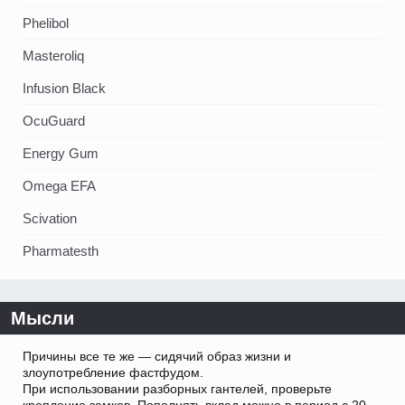
Phelibol
Masteroliq
Infusion Black
OcuGuard
Energy Gum
Omega EFA
Scivation
Pharmatesth
Мысли
Причины все те же — сидячий образ жизни и
злоупотребление фастфудом.
При использовании разборных гантелей, проверьте
крепление замков. Пополнять вклад можно в период с 20