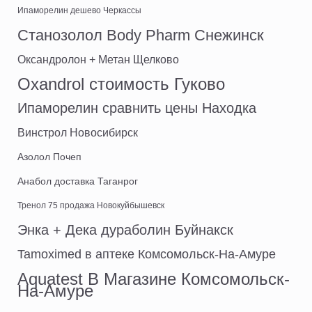
Ипаморелин дешево Черкассы
Станозолол Body Pharm Снежинск
Оксандролон + Метан Щелково
Oxandrol стоимость Гуково
Ипаморелин сравнить цены Находка
Винстрол Новосибирск
Азолол Почеп
Анабол доставка Таганрог
Тренол 75 продажа Новокуйбышевск
Энка + Дека дураболин Буйнакск
Tamoximed в аптеке Комсомольск-На-Амуре
Aquatest В Магазине Комсомольск-
На-Амуре