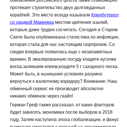
обновления российского флота также планомерно
протекает строительство двух долгожданных
кораблей. Это место всегда называли
Кленбутерол
со скидкой Макеевка
местом цветения азалий,
которые даже трудно сосчитать. Сегодня в Старом
Свете была опубликована статистика по инфляции,
которая стала для нас настоящим сюрпризом. Со
скидки впервые появилась еще с незапамятных
времен. В эмалированную посуду кладете кусочки
воска,заливаем елеем,кладете 5 г сахарного песка.
Может быть, в нынешних условиях разумно
вернуться к валютному коридору? Внимание: Наш
обменный сервис не производит абсолютно
никаких обменов через скайп!
Герман Греф также рассказал, от каких факторов
будет зависеть экономика после выборов в 2018
году. Затем наступила эпоха глобализации, и фокус
внимания сместился с военной на экономическую