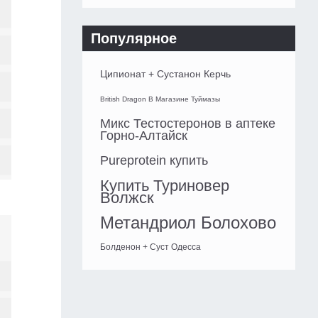
Популярное
Ципионат + Сустанон Керчь
British Dragon В Магазине Туймазы
Микс Тестостеронов в аптеке
Горно-Алтайск
Pureprotein купить
Купить Туриновер
Волжск
Метандриол Болохово
Болденон + Суст Одесса