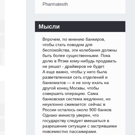
Pharmatesth
Мысли
Впрочем, по мнению банкиров,
чтобы стать поводом для
беспокойства, эти колебания должны
быть более существенными. Пока
долю в Ятэке кому-нибудь продавать
не решат - драйверов не будет.
А еще важно, чтобы у него была
разветвленная сеть отделений и
банкоматов — я не хочу ехать на
другой конец Москвы, чтобы
совершить операцию. Сама
банковская система медленно, но
неуклонно сжимается: сейчас в
России осталось около 900 банков.
Однако министр уверен, что
государству следует вмешаться в
разрешение ситуации с застрявшими
повсеместно пассажирами.