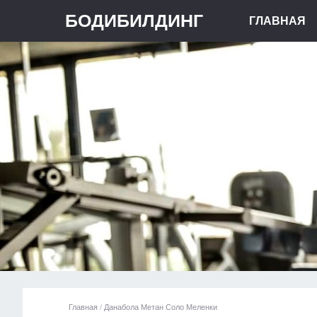
БОДИБИЛДИНГ
ГЛАВНАЯ
Главная
/
Данабола Метан Соло Меленки