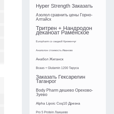
Hyper Strength Заказать
Азолол сравнить цены Горно-
Алтайск
Тритрен + Нандродон
деканоат Раменское
Europharm со скидкой Кременчуг
Анаполон стоимость Иваново
Анабол Жиганск
Bcaas + Glutamin 1200 Таруса
Заказать Гексарелин
Таганрог
Body Pharm дешево Орехово-
Зуево
Alpha Lipoic Coq10 Дрезна
Pro 5 Protein Лаишево