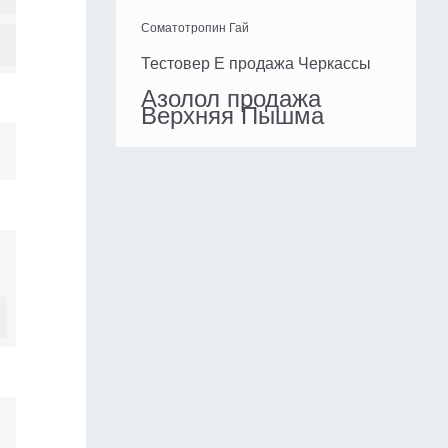
Соматотропин Гай
Тестовер Е продажа Черкассы
Азолол продажа
Верхняя Пышма