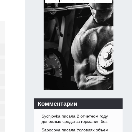
Комментарии
Sychjovka писала:В отчетном году
денежные средства германия без.
Sapogova писала:Условиях объем