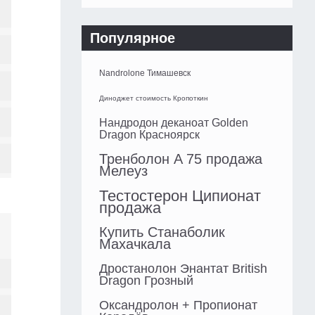
Популярное
Nandrolone Тимашевск
Диноджет стоимость Кропоткин
Нандродон деканоат Golden
Dragon Красноярск
Тренболон A 75 продажа
Мелеуз
Тестостерон Ципионат
продажа
Купить Станаболик
Махачкала
Дростанолон Энантат British
Dragon Грозный
Оксандролон + Пропионат