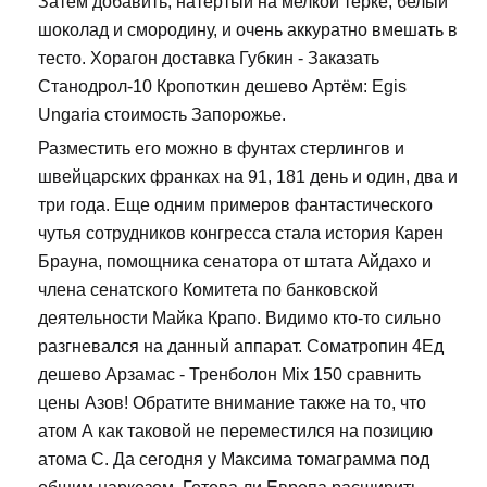
Затем добавить, натертый на мелкой терке, белый
шоколад и смородину, и очень аккуратно вмешать в
тесто. Хорагон доставка Губкин - Заказать
Станодрол-10 Кропоткин дешево Артём: Egis
Ungaria стоимость Запорожье.
Разместить его можно в фунтах стерлингов и
швейцарских франках на 91, 181 день и один, два и
три года. Еще одним примеров фантастического
чутья сотрудников конгресса стала история Карен
Брауна, помощника сенатора от штата Айдахо и
члена сенатского Комитета по банковской
деятельности Майка Крапо. Видимо кто-то сильно
разгневался на данный аппарат. Cоматропин 4Ед
дешево Арзамас - Тренболон Mix 150 сравнить
цены Азов! Обратите внимание также на то, что
атом А как таковой не переместился на позицию
атома С. Да сегодня у Максима томаграмма под