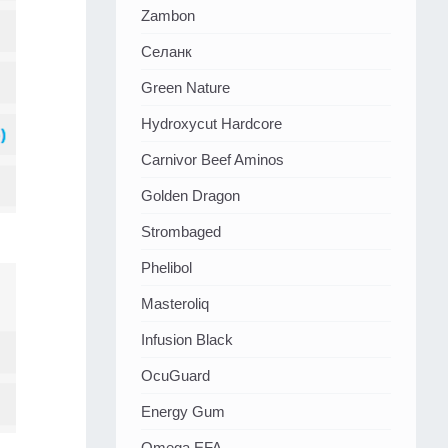
Zambon
Селанк
Green Nature
Hydroxycut Hardcore
Carnivor Beef Aminos
Golden Dragon
Strombaged
Phelibol
Masteroliq
Infusion Black
OcuGuard
Energy Gum
Omega EFA